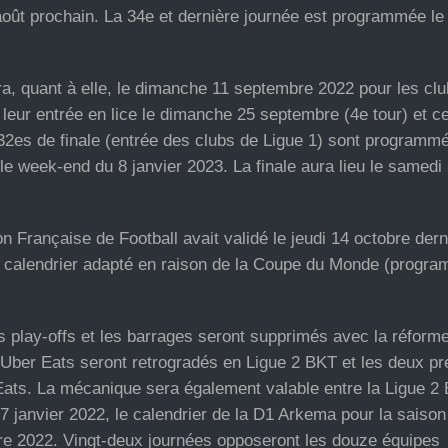
oût prochain. La 34e et dernière journée est programmée le
a, quant à elle, le dimanche 11 septembre 2022 pour les cl
t leur entrée en lice le dimanche 25 septembre (4e tour) et c
 32es de finale (entrée des clubs de Ligue 1) sont programm
 week-end du 8 janvier 2023. La finale aura lieu le samedi 
n Française de Football avait validé le jeudi 14 octobre dern
un calendrier adapté en raison de la Coupe du Monde (progr
es play-offs et les barrages seront supprimés avec la réform
 Uber Eats seront retrogradés en Ligue 2 BKT et les deux p
Eats. La mécanique sera également valable entre la Ligue 2
27 janvier 2022, le calendrier de la D1 Arkema pour la saiso
e 2022. Vingt-deux journées opposeront les douze équipes