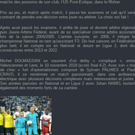
matchs des poussins de son club, l’US Pont-Evêque, dans le Rhône.
Pris au jeu, et match après match, il passe les examens et sait qu’il sera
contraint de prendre une décision entre jouer ou arbitrer. Le choix est fait !
Après avoir passé les examens, il arrête de jouer et devient arbitre régional
puis Jeune Arbitre Fédéral, avant de se spécialiser comme arbitre assistant
lors de la saison 2004/2005. L'année suivante, en 2006, il intègre le
championnat National en tant qu'assistant F3. Dix-huit saisons en Fédération
plus tard, il en compte six en National et douze en Ligue 2, dont dix
consécutives entre 2013 et 2022.
Michel DOLMADJIAN se souvient d’un derby « compliqué », entre
Valenciennes et Lens, le 10 novembre 2018 (score final 4-2). Avec son « trio
de choc » fort d’automatismes composé de Sylvain PALHIES et Paul
CRAVO, il se remémore un match passionnant, dans une ambiance
électrique avec plusieurs décisions complexes mais intéressantes et justes.
Ses années passées en National et en Ligue 2 avec Johan HAMEL restent
également des moments forts de sa carrière.