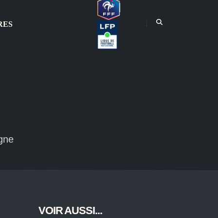
RES
gne
VOIR AUSSI...