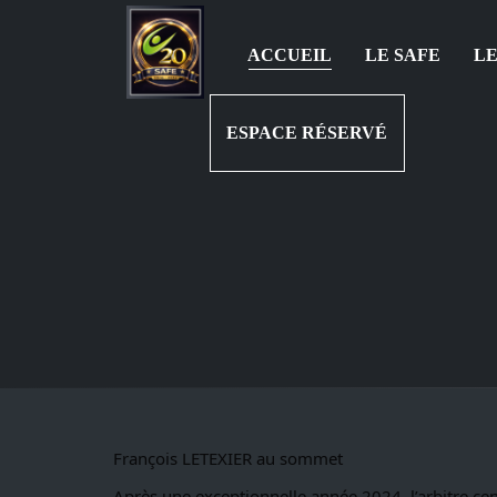
ACCUEIL
LE SAFE
LE
ESPACE RÉSERVÉ
François LETEXIER au sommet
Après une exceptionnelle année 2024, l’arbitre centr