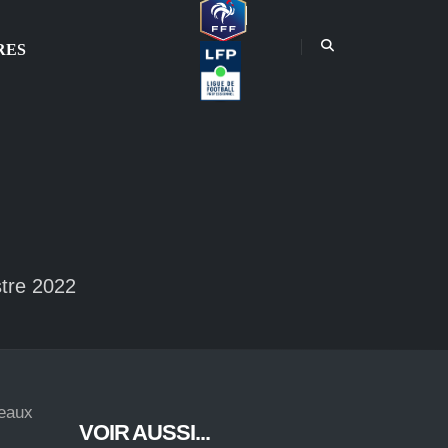
RES
stre 2022
veaux
VOIR AUSSI...