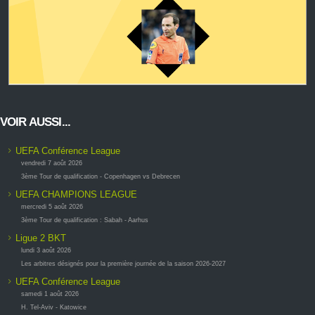
VOIR AUSSI...
UEFA Conférence League
vendredi 7 août 2026
3ème Tour de qualification - Copenhagen vs Debrecen
UEFA CHAMPIONS LEAGUE
mercredi 5 août 2026
3ème Tour de qualification : Sabah - Aarhus
Ligue 2 BKT
lundi 3 août 2026
Les arbitres désignés pour la première journée de la saison 2026-2027
UEFA Conférence League
samedi 1 août 2026
H. Tel-Aviv - Katowice