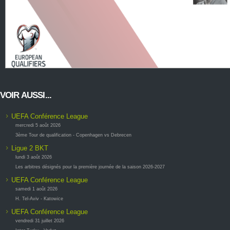
VOIR AUSSI...
UEFA Conférence League
mercredi 5 août 2026
3ème Tour de qualification - Copenhagen vs Debrecen
Ligue 2 BKT
lundi 3 août 2026
Les arbitres désignés pour la première journée de la saison 2026-2027
UEFA Conférence League
samedi 1 août 2026
H. Tel-Aviv - Katowice
UEFA Conférence League
vendredi 31 juillet 2026