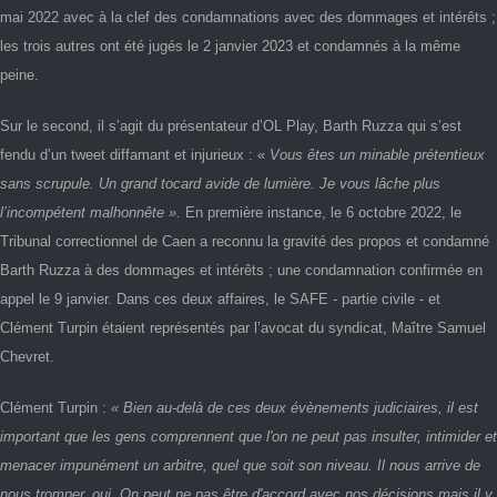
mai 2022 avec à la clef des condamnations avec des dommages et intérêts ;
les trois autres ont été jugés le 2 janvier 2023 et condamnés à la même
peine.
Sur le second, il s’agit du présentateur d’OL Play, Barth Ruzza qui s’est
fendu d’un tweet diffamant et injurieux : «
Vous êtes un minable prétentieux
sans scrupule. Un grand tocard avide de lumière. Je vous lâche plus
l’incompétent malhonnête ».
En première instance, le 6 octobre 2022, le
Tribunal correctionnel de Caen a reconnu la gravité des propos et condamné
Barth Ruzza à des dommages et intérêts ; une condamnation confirmée en
appel le 9 janvier. Dans ces deux affaires, le SAFE - partie civile - et
Clément Turpin étaient représentés par l’avocat du syndicat, Maître Samuel
Chevret.
Clément Turpin :
« Bien au-delà de ces deux évènements judiciaires, il est
important que les gens comprennent que l'on ne peut pas insulter, intimider et
menacer impunément un arbitre, quel que soit son niveau. Il nous arrive de
nous tromper, oui. On peut ne pas être d'accord avec nos décisions mais il y