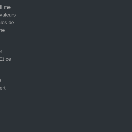
Il me
 valeurs
ales de
une
er
Et ce
e
ert