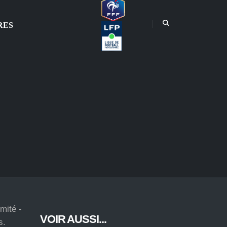
RES
mité -
VOIR AUSSI...
s.