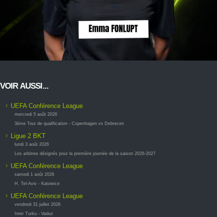
VOIR AUSSI...
UEFA Conférence League
mercredi 5 août 2026
3ème Tour de qualification - Copenhagen vs Debrecen
Ligue 2 BKT
lundi 3 août 2026
Les arbitres désignés pour la première journée de la saison 2026-2027
UEFA Conférence League
samedi 1 août 2026
H. Tel-Aviv - Katowice
UEFA Conférence League
vendredi 31 juillet 2026
Inter Turku - Vaduz