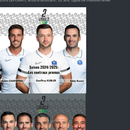
Loris LEPORATI
, arbitre assistant
,
32 ans,
Ligue
de
Méditerranée