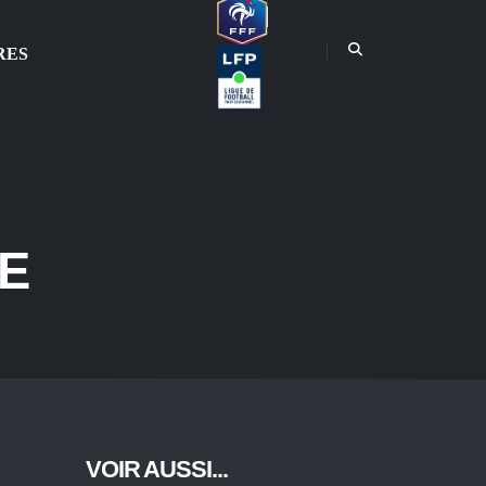
RES
E
VOIR AUSSI...