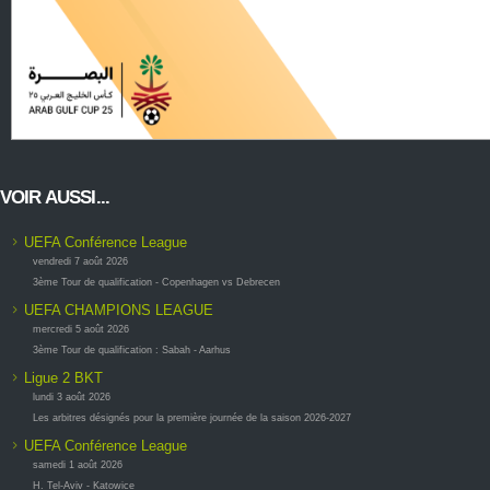
VOIR AUSSI...
UEFA Conférence League
vendredi 7 août 2026
3ème Tour de qualification - Copenhagen vs Debrecen
UEFA CHAMPIONS LEAGUE
mercredi 5 août 2026
3ème Tour de qualification : Sabah - Aarhus
Ligue 2 BKT
lundi 3 août 2026
Les arbitres désignés pour la première journée de la saison 2026-2027
UEFA Conférence League
samedi 1 août 2026
H. Tel-Aviv - Katowice