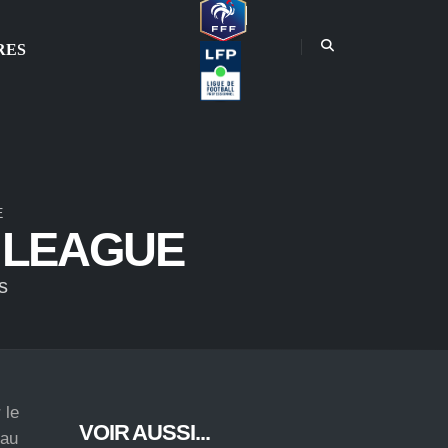
RES
E
 LEAGUE
s
 le
VOIR AUSSI...
 au