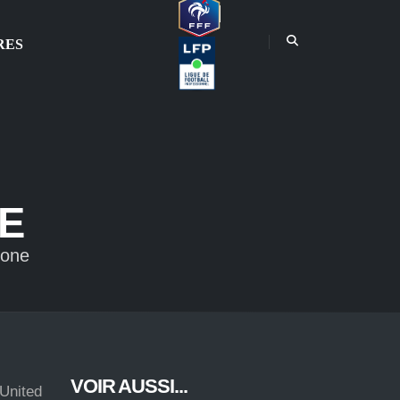
RES
E
lone
VOIR AUSSI...
United